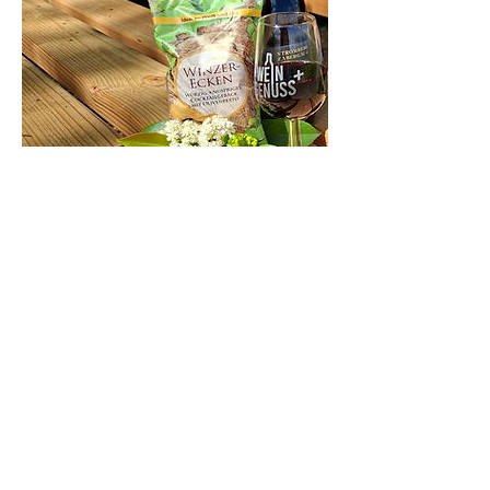
Umbuchung & Kündigung
Bei Nichtteilnahme findet keine Rückerstattung
statt. Der gebuchte Termin kann einmal
verschoben werden. Dies muss bis sieben Tage
vor gebuchtem Termin direkt beim Veranstalter
erfolgen.
info@wein-genuss-plus.de